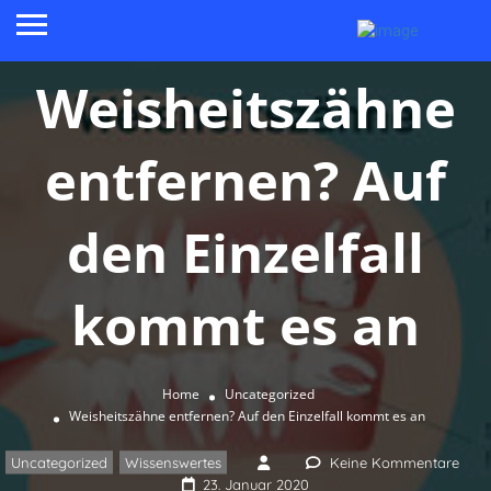
Weisheitszähne
entfernen? Auf
den Einzelfall
kommt es an
Home
Uncategorized
Weisheitszähne entfernen? Auf den Einzelfall kommt es an
Uncategorized
Wissenswertes
Keine Kommentare
,
23. Januar 2020