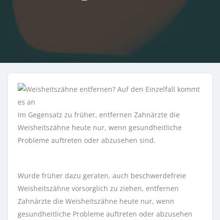
Im Gegensatz zu früher, entfernen Zahnärzte die
Weisheitszähne heute nur, wenn gesundheitliche
Probleme auftreten oder abzusehen sind.
Wurde früher dazu geraten, auch beschwerdefreie
Weisheitszähne vorsorglich zu ziehen, entfernen
Zahnärzte die Weisheitszähne heute nur, wenn
gesundheitliche Probleme auftreten oder abzusehen