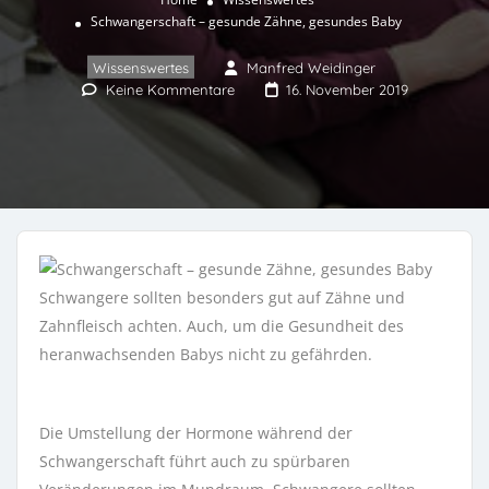
Schwangerschaft – gesunde Zähne, gesundes Baby
Wissenswertes
Manfred Weidinger
Keine Kommentare
16. November 2019
Schwangere sollten besonders gut auf Zähne und
Zahnfleisch achten. Auch, um die Gesundheit des
heranwachsenden Babys nicht zu gefährden.
Die Umstellung der Hormone während der
Schwangerschaft führt auch zu spürbaren