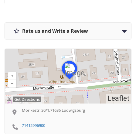
Rate us and Write a Review
Leaflet
Get Directions
Mörikestr. 30/1,71636 Ludwigsburg
71412996900